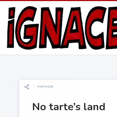
PARTAGER
No tarte’s land