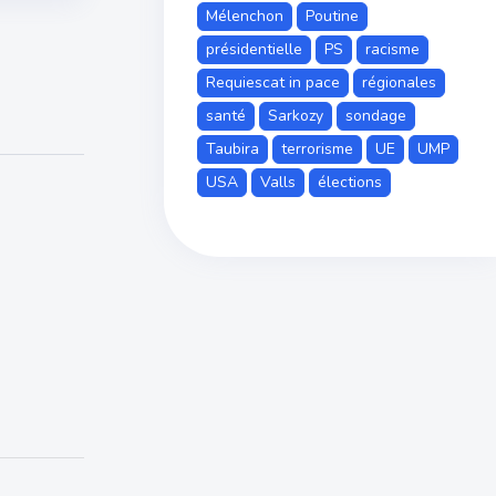
Mélenchon
Poutine
présidentielle
PS
racisme
Requiescat in pace
régionales
santé
Sarkozy
sondage
Taubira
terrorisme
UE
UMP
USA
Valls
élections