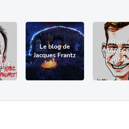
Romai
OT
Le blog de
MARÉC
de
Jacques Frantz
(caricat
suré