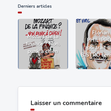
Derniers articles
Florian
Mozart de la
PHILIPP
finance ? Non,
portrait 
punk à chien
BISTRO cen
Laisser un commentaire