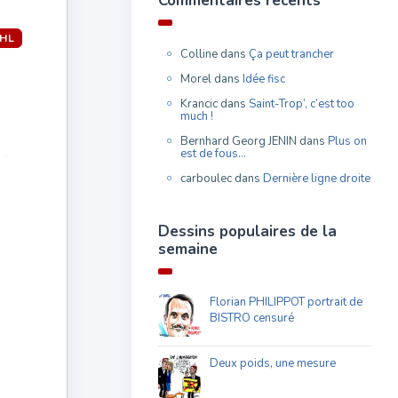
Commentaires récents
HL
Colline
dans
Ça peut trancher
Morel
dans
Idée fisc
Krancic
dans
Saint-Trop’, c’est too
much !
Bernhard Georg JENIN
dans
Plus on
est de fous…
carboulec
dans
Dernière ligne droite
Dessins populaires de la
semaine
Florian PHILIPPOT portrait de
BISTRO censuré
Deux poids, une mesure