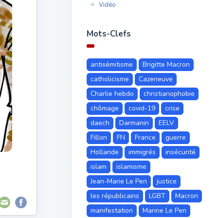
Vidéo
Mots-Clefs
antisémitisme
Brigitte Macron
catholicisme
Cazeneuve
Charlie hebdo
christianophobie
chômage
covid-19
crise
daech
Darmanin
EELV
Fillon
FN
France
guerre
Hollande
immigrés
insécurité
islam
islamisme
Jean-Marie Le Pen
justice
les républicains
LGBT
Macron
manifestation
Marine Le Pen