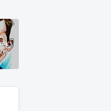
n
HAL
ure)