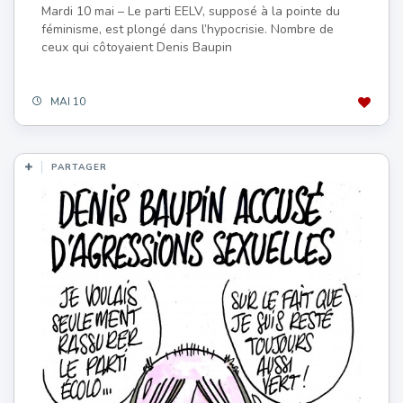
Mardi 10 mai – Le parti EELV, supposé à la pointe du
féminisme, est plongé dans l’hypocrisie. Nombre de
ceux qui côtoyaient Denis Baupin
MAI 10
PARTAGER