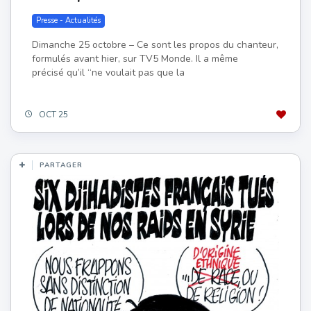
Presse - Actualités
Dimanche 25 octobre – Ce sont les propos du chanteur,
formulés avant hier, sur TV5 Monde. Il a même
précisé qu’il “ne voulait pas que la
OCT 25
PARTAGER