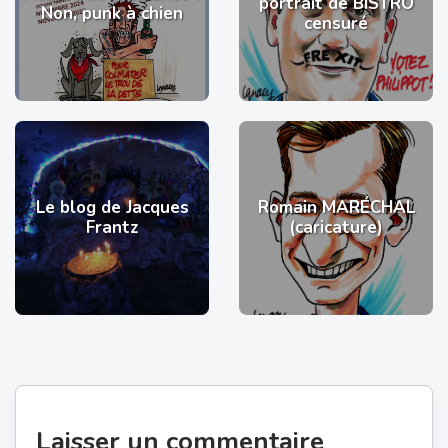
portrait de BISTRO
Non, punk à chien
censuré
Le blog de Jacques
Romain MARÉCHAL
Frantz
(caricature)
Laisser un commentaire