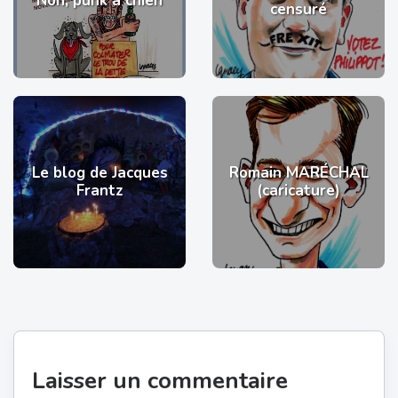
Non, punk à chien
censuré
Le blog de Jacques
Romain MARÉCHAL
Frantz
(caricature)
Laisser un commentaire