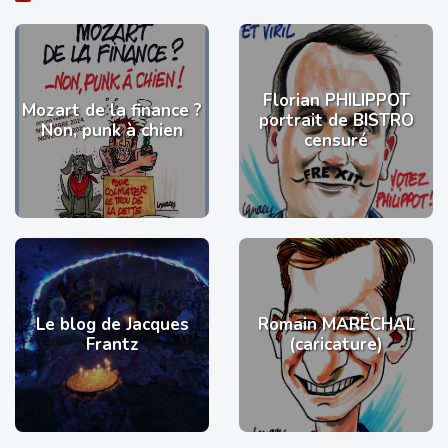
Florian PHILIPPOT
Mozart de la finance ?
portrait de BISTRO
Non, punk à chien
censuré
Le blog de Jacques
Romain MARÉCHAL
Frantz
(caricature)