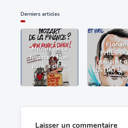
Derniers articles
Florian
Mozart de la
PHILIPP
finance ? Non,
portrait 
punk à chien
BISTRO cen
Laisser un commentaire