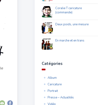
Coralie T caricature
(commande)
Deux poids, une mesure
En marche et en trans
Catégories
 le
Album
Caricature
Portrait
Presse – Actualités
Vidéo