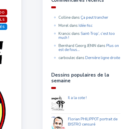
Commentaires récents
BDO
Colline
dans
Ça peut trancher
LS
Morel
dans
Idée fisc
TÉS
Krancic
dans
Saint-Trop’, c’est too
much !
Bernhard Georg JENIN
dans
Plus on
est de fous…
carboulec
dans
Dernière ligne droite
Dessins populaires de la
semaine
Il a la cote !
Florian PHILIPPOT portrait de
BISTRO censuré