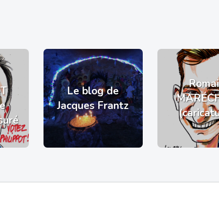
Romai
OT
Le blog de
MARÉC
de
Jacques Frantz
(caricat
suré