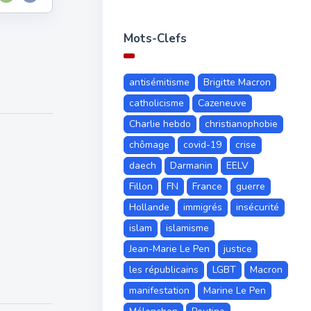
Mots-Clefs
antisémitisme
Brigitte Macron
catholicisme
Cazeneuve
Charlie hebdo
christianophobie
chômage
covid-19
crise
daech
Darmanin
EELV
Fillon
FN
France
guerre
Hollande
immigrés
insécurité
islam
islamisme
Jean-Marie Le Pen
justice
les républicains
LGBT
Macron
manifestation
Marine Le Pen