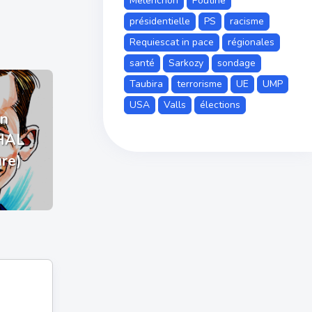
Mélenchon
Poutine
présidentielle
PS
racisme
Requiescat in pace
régionales
santé
Sarkozy
sondage
Taubira
terrorisme
UE
UMP
USA
Valls
élections
n
HAL
ure)