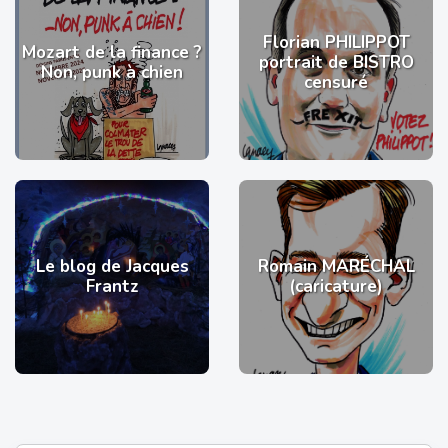
Florian PHILIPPOT
Mozart de la finance ?
portrait de BISTRO
Non, punk à chien
censuré
Le blog de Jacques
Romain MARÉCHAL
Frantz
(caricature)