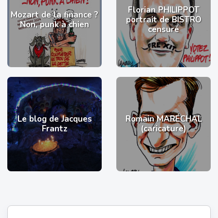
Florian PHILIPPOT
Mozart de la finance ?
portrait de BISTRO
Non, punk à chien
censuré
Le blog de Jacques
Romain MARÉCHAL
Frantz
(caricature)