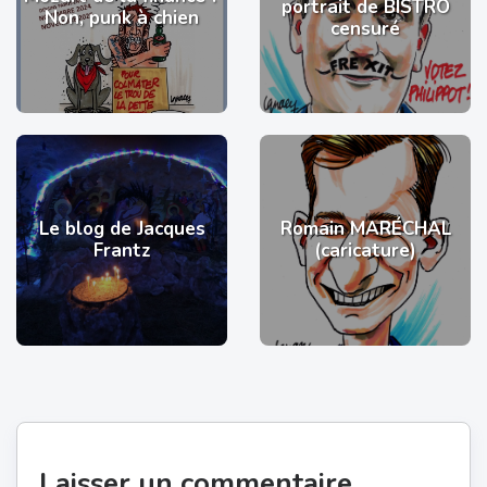
portrait de BISTRO
Non, punk à chien
censuré
Le blog de Jacques
Romain MARÉCHAL
Frantz
(caricature)
Laisser un commentaire