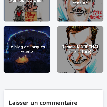
Non, punk à chien
censuré
Le blog de Jacques
Romain MARÉCHAL
Frantz
(caricature)
Laisser un commentaire