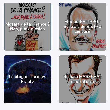
Florian PHILIPPOT
Mozart de la finance ?
portrait de BISTRO
Non, punk à chien
censuré
Le blog de Jacques
Romain MARÉCHAL
Frantz
(caricature)