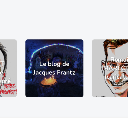
Romai
OT
Le blog de
MARÉC
de
Jacques Frantz
(caricat
suré