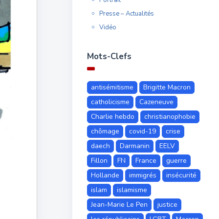
Presse – Actualités
Vidéo
Mots-Clefs
antisémitisme
Brigitte Macron
catholicisme
Cazeneuve
Charlie hebdo
christianophobie
chômage
covid-19
crise
daech
Darmanin
EELV
Fillon
FN
France
guerre
Hollande
immigrés
insécurité
islam
islamisme
Jean-Marie Le Pen
justice