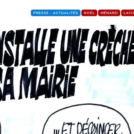
PRESSE - ACTUALITÉS
NOËL
MÉNARD
LAÏC