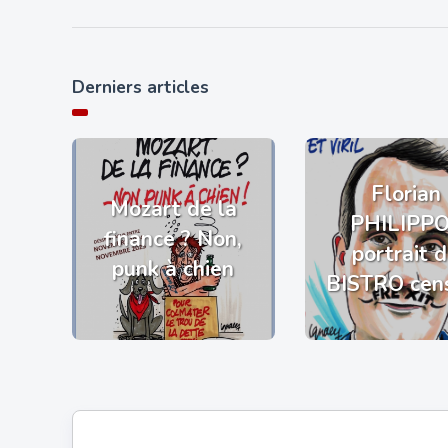
Derniers articles
Florian
Mozart de la
PHILIPP
finance ? Non,
portrait 
punk à chien
BISTRO cen