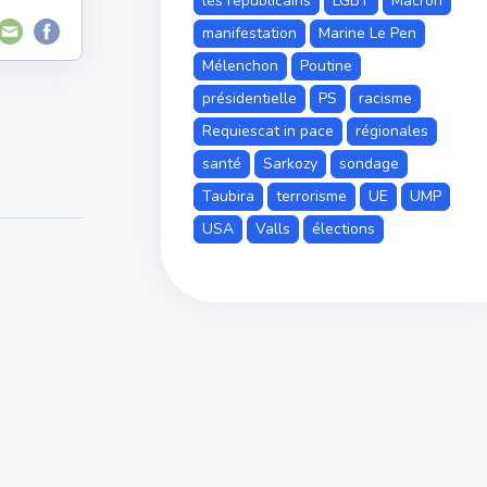
les républicains
LGBT
Macron
manifestation
Marine Le Pen
Mélenchon
Poutine
présidentielle
PS
racisme
Requiescat in pace
régionales
santé
Sarkozy
sondage
Taubira
terrorisme
UE
UMP
USA
Valls
élections