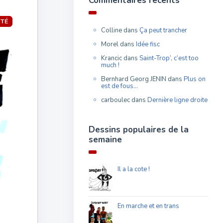
Commentaires récents
ITÉ
Colline
dans
Ça peut trancher
Morel
dans
Idée fisc
Krancic
dans
Saint-Trop’, c’est too
much !
Bernhard Georg JENIN
dans
Plus on
est de fous…
carboulec
dans
Dernière ligne droite
Dessins populaires de la
semaine
Il a la cote !
En marche et en trans