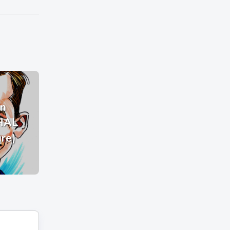
n
HAL
ure)