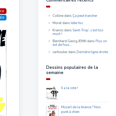
Commentaires récents
CE
Colline
dans
Ça peut trancher
TÉS
Morel
dans
Idée fisc
Krancic
dans
Saint-Trop’, c’est too
much !
Bernhard Georg JENIN
dans
Plus on
est de fous…
carboulec
dans
Dernière ligne droite
Dessins populaires de la
semaine
Il a la cote !
Mozart de la finance ? Non,
punk à chien