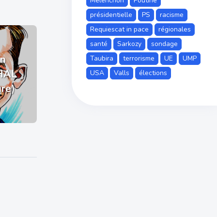
Mélenchon
Poutine
présidentielle
PS
racisme
Requiescat in pace
régionales
santé
Sarkozy
sondage
n
Taubira
terrorisme
UE
UMP
HAL
USA
Valls
élections
ure)