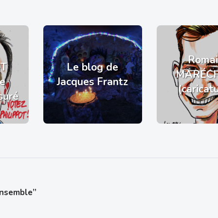
Romai
OT
Le blog de
MARÉC
de
Jacques Frantz
(caricat
suré
ensemble”