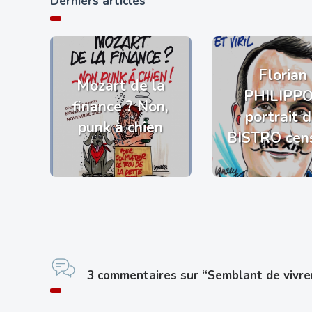
Derniers articles
Florian
Mozart de la
PHILIPP
finance ? Non,
portrait 
punk à chien
BISTRO cen
3 commentaires sur “Semblant de vivr