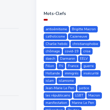
Mots-Clefs
antisémitisme
Brigitte Macron
catholicisme
Cazeneuve
Charlie hebdo
christianophobie
chômage
covid-19
crise
daech
Darmanin
EELV
Fillon
FN
France
guerre
Hollande
immigrés
insécurité
islam
islamisme
Jean-Marie Le Pen
justice
les républicains
LGBT
Macron
manifestation
Marine Le Pen