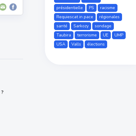
présidentielle
PS
racisme
Requiescat in pace
régionales
santé
Sarkozy
sondage
Taubira
terrorisme
UE
UMP
USA
Valls
élections
 ?