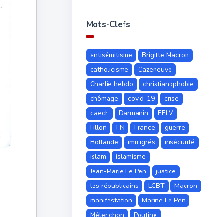
Mots-Clefs
antisémitisme
Brigitte Macron
catholicisme
Cazeneuve
Charlie hebdo
christianophobie
chômage
covid-19
crise
daech
Darmanin
EELV
Fillon
FN
France
guerre
Hollande
immigrés
insécurité
islam
islamisme
Jean-Marie Le Pen
justice
les républicains
LGBT
Macron
manifestation
Marine Le Pen
Mélenchon
Poutine