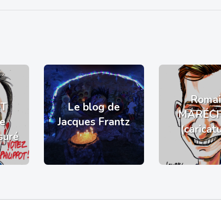
Romai
OT
Le blog de
MARÉC
de
Jacques Frantz
(caricat
suré