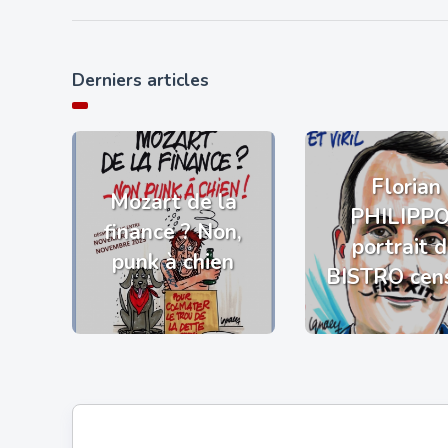
Derniers articles
Florian
Mozart de la
PHILIPP
finance ? Non,
portrait 
punk à chien
BISTRO cen