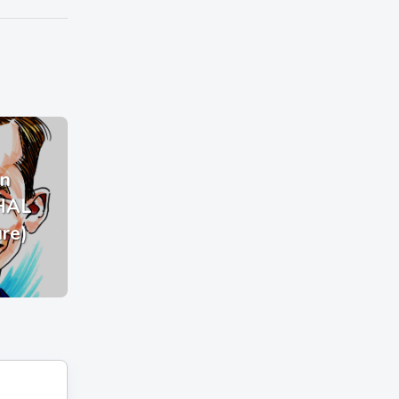
n
HAL
ure)