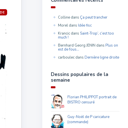
Commentaires récents
DE
Colline
dans
Ça peut trancher
Morel
dans
Idée fisc
Krancic
dans
Saint-Trop’, c’est too
much !
Bernhard Georg JENIN
dans
Plus on
est de fous…
carboulec
dans
Dernière ligne droite
Dessins populaires de la
semaine
Florian PHILIPPOT portrait de
BISTRO censuré
Guy-Noël de P caricature
(commande)