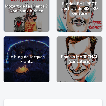
Florian PHILIPPOT
Mozart de la finance ?
portrait de BISTRO
Non, punk à chien
censuré
Le blog de Jacques
Romain MARÉCHAL
Frantz
(caricature)