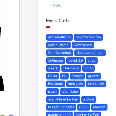
Vidéo
Mots-Clefs
antisémitisme
Brigitte Macron
catholicisme
Cazeneuve
Charlie hebdo
christianophobie
chômage
covid-19
crise
daech
Darmanin
EELV
Fillon
FN
France
guerre
Hollande
immigrés
insécurité
islam
islamisme
Jean-Marie Le Pen
justice
les républicains
LGBT
Macron
manifestation
Marine Le Pen