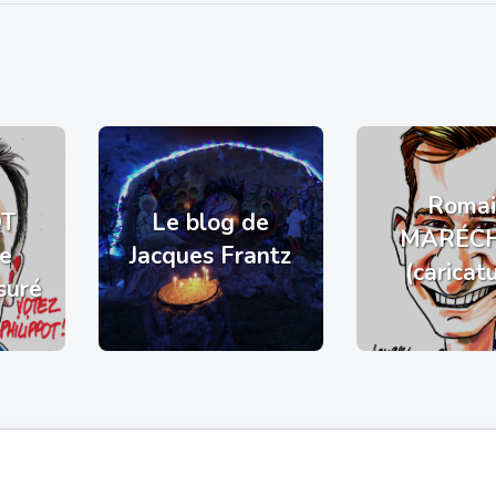
Romai
OT
Le blog de
MARÉC
de
Jacques Frantz
(caricat
suré