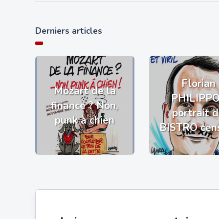
Derniers articles
Florian
Mozart de la
PHILIPP
finance ? Non,
portrait 
punk à chien
BISTRO cen