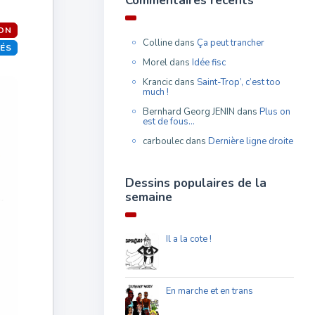
Commentaires récents
ON
Colline
dans
Ça peut trancher
TÉS
Morel
dans
Idée fisc
Krancic
dans
Saint-Trop’, c’est too
much !
Bernhard Georg JENIN
dans
Plus on
est de fous…
carboulec
dans
Dernière ligne droite
Dessins populaires de la
semaine
Il a la cote !
En marche et en trans