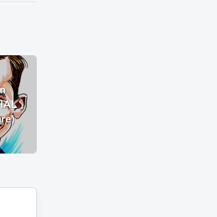
n
HAL
ure)