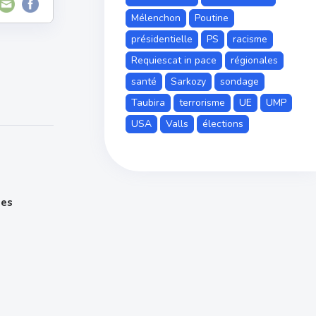
Mélenchon
Poutine
présidentielle
PS
racisme
Requiescat in pace
régionales
santé
Sarkozy
sondage
Taubira
terrorisme
UE
UMP
USA
Valls
élections
tes