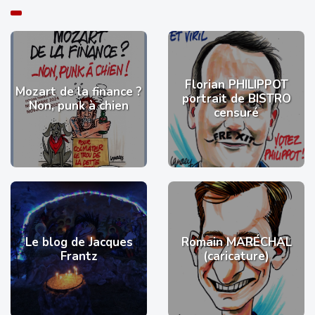
Florian PHILIPPOT
Mozart de la finance ?
portrait de BISTRO
Non, punk à chien
censuré
Le blog de Jacques
Romain MARÉCHAL
Frantz
(caricature)