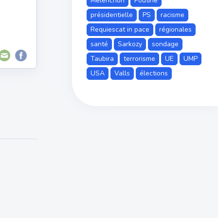
Mélenchon
Poutine
présidentielle
PS
racisme
Requiescat in pace
régionales
santé
Sarkozy
sondage
Taubira
terrorisme
UE
UMP
USA
Valls
élections