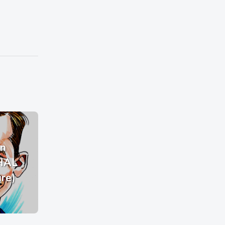
n
HAL
ure)