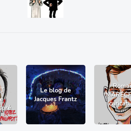
Romai
OT
Le blog de
MARÉC
de
Jacques Frantz
(caricat
suré