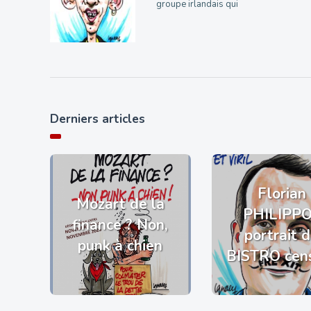
groupe irlandais qui
Derniers articles
Florian
Mozart de la
PHILIPP
finance ? Non,
portrait 
punk à chien
BISTRO cen