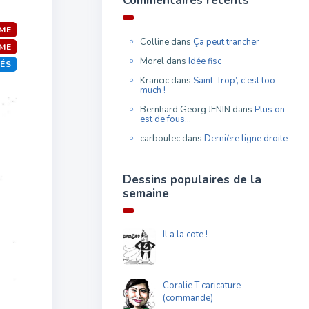
Commentaires récents
SME
Colline
dans
Ça peut trancher
ME
Morel
dans
Idée fisc
TÉS
Krancic
dans
Saint-Trop’, c’est too
much !
Bernhard Georg JENIN
dans
Plus on
est de fous…
carboulec
dans
Dernière ligne droite
Dessins populaires de la
semaine
Il a la cote !
Coralie T caricature
(commande)