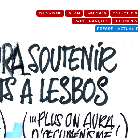
ISLAMISME
ISLAM
IMMIGRÉS
CATHOLICI
PAPE FRANÇOIS
ŒCUMÉNIS
PRESSE - ACTUALI