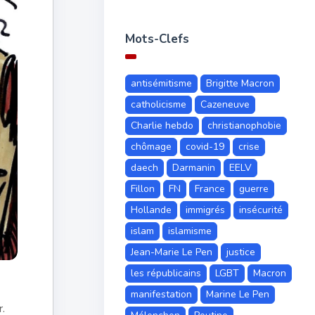
Mots-Clefs
antisémitisme
Brigitte Macron
catholicisme
Cazeneuve
Charlie hebdo
christianophobie
chômage
covid-19
crise
daech
Darmanin
EELV
Fillon
FN
France
guerre
Hollande
immigrés
insécurité
islam
islamisme
Jean-Marie Le Pen
justice
les républicains
LGBT
Macron
manifestation
Marine Le Pen
.