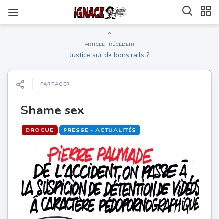
ARTICLE PRÉCÉDENT
Justice sur de bons rails ?
PARTAGER
Shame sex
DROGUE
PRESSE - ACTUALITÉS