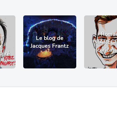
Romai
OT
Le blog de
MARÉC
de
Jacques Frantz
(caricat
suré