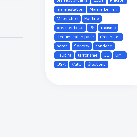
les républicains
LGBT
Macron
manifestation
Marine Le Pen
Mélenchon
Poutine
présidentielle
PS
racisme
Requiescat in pace
régionales
santé
Sarkozy
sondage
Taubira
terrorisme
UE
UMP
USA
Valls
élections