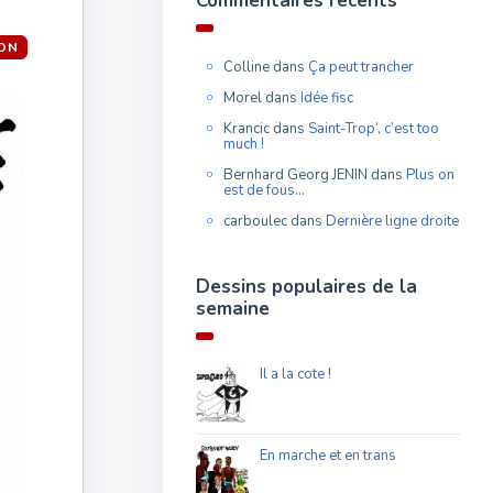
Commentaires récents
ON
Colline
dans
Ça peut trancher
Morel
dans
Idée fisc
Krancic
dans
Saint-Trop’, c’est too
much !
Bernhard Georg JENIN
dans
Plus on
est de fous…
carboulec
dans
Dernière ligne droite
Dessins populaires de la
semaine
Il a la cote !
En marche et en trans