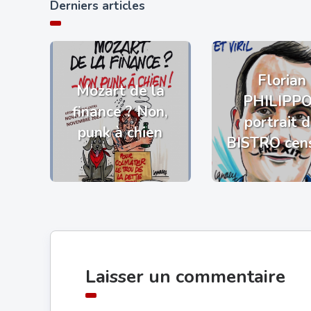
Derniers articles
Florian
Mozart de la
PHILIPP
finance ? Non,
portrait 
punk à chien
BISTRO cen
Laisser un commentaire