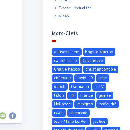
Presse – Actualités
Vidéo
Mots-Clefs
antisémitisme
Brigitte Macron
catholicisme
Cazeneuve
Charlie hebdo
christianophobie
chômage
covid-19
crise
daech
Darmanin
EELV
Fillon
FN
France
guerre
Hollande
immigrés
insécurité
islam
islamisme
Jean-Marie Le Pen
justice