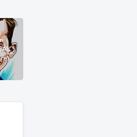
n
HAL
ure)