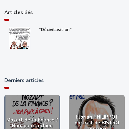
Articles liés
“Décivitasition”
Derniers articles
Florian PHILIPPOT
Mozart de la finance ?
portrait de BISTRO
Non, punk à chien
censuré