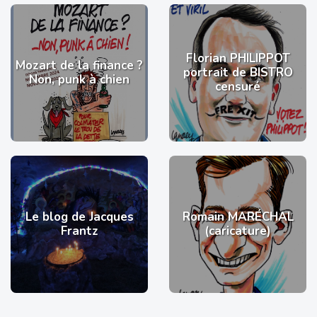
Florian PHILIPPOT
Mozart de la finance ?
portrait de BISTRO
Non, punk à chien
censuré
Le blog de Jacques
Romain MARÉCHAL
Frantz
(caricature)