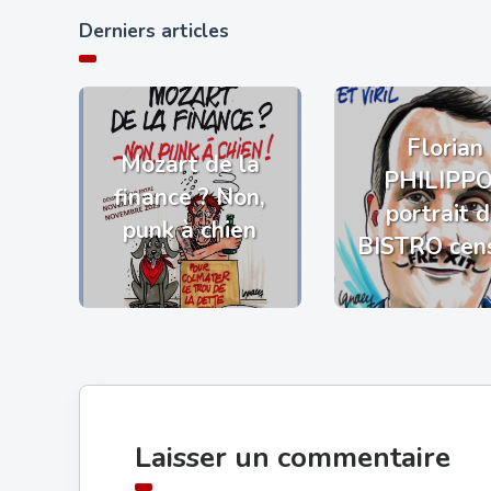
Derniers articles
Florian
Mozart de la
PHILIPP
finance ? Non,
portrait 
punk à chien
BISTRO cen
Laisser un commentaire