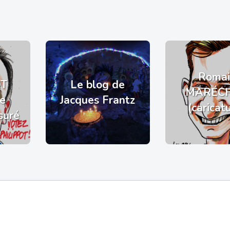
Romai
OT
Le blog de
MARÉC
de
Jacques Frantz
(caricat
suré