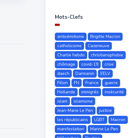
Mots-Clefs
antisémitisme
Brigitte Macron
catholicisme
Cazeneuve
Charlie hebdo
christianophobie
chômage
covid-19
crise
daech
Darmanin
EELV
Fillon
FN
France
guerre
Hollande
immigrés
insécurité
islam
islamisme
Jean-Marie Le Pen
justice
les républicains
LGBT
Macron
manifestation
Marine Le Pen