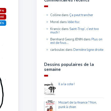
Commentaires récents
FN
Colline
dans
Ça peut trancher
ME
Morel
dans
Idée fisc
TÉS
Krancic
dans
Saint-Trop’, c’est too
much !
Bernhard Georg JENIN
dans
Plus on
est de fous…
carboulec
dans
Dernière ligne droite
Dessins populaires de la
semaine
Il a la cote !
Mozart de la finance ? Non,
punk à chien