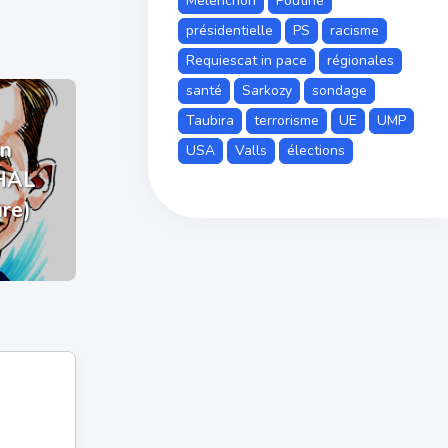
Mélenchon
Poutine
présidentielle
PS
racisme
Requiescat in pace
régionales
santé
Sarkozy
sondage
Taubira
terrorisme
UE
UMP
n
USA
Valls
élections
HAL
ure)