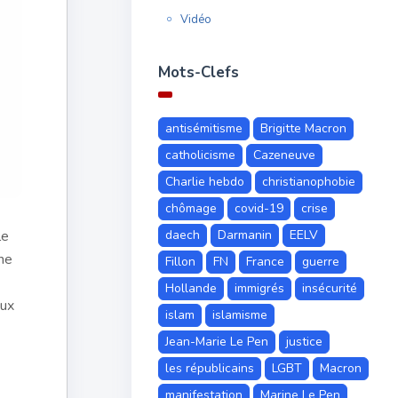
Vidéo
Mots-Clefs
antisémitisme
Brigitte Macron
catholicisme
Cazeneuve
Charlie hebdo
christianophobie
chômage
covid-19
crise
daech
Darmanin
EELV
le
ine
Fillon
FN
France
guerre
Hollande
immigrés
insécurité
eux
islam
islamisme
Jean-Marie Le Pen
justice
les républicains
LGBT
Macron
manifestation
Marine Le Pen