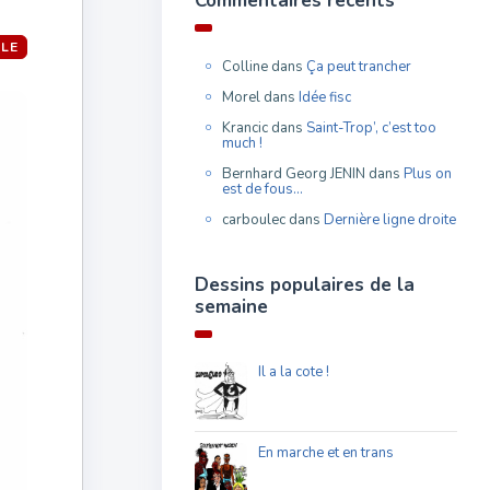
Commentaires récents
LLE
Colline
dans
Ça peut trancher
Morel
dans
Idée fisc
Krancic
dans
Saint-Trop’, c’est too
much !
Bernhard Georg JENIN
dans
Plus on
est de fous…
carboulec
dans
Dernière ligne droite
Dessins populaires de la
semaine
Il a la cote !
En marche et en trans