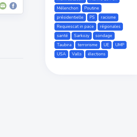
Mélenchon
Poutine
présidentielle
PS
racisme
Requiescat in pace
régionales
santé
Sarkozy
sondage
Taubira
terrorisme
UE
UMP
USA
Valls
élections