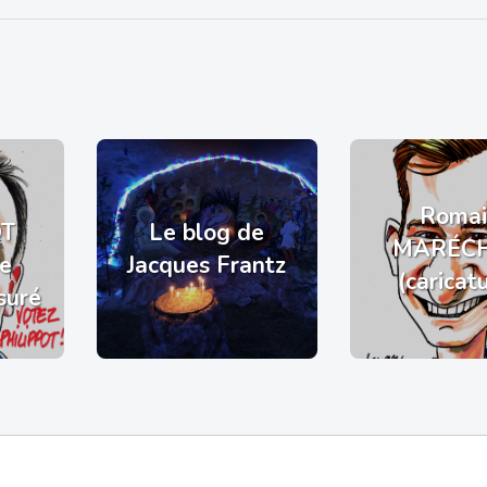
Romai
OT
Le blog de
MARÉC
de
Jacques Frantz
(caricat
suré