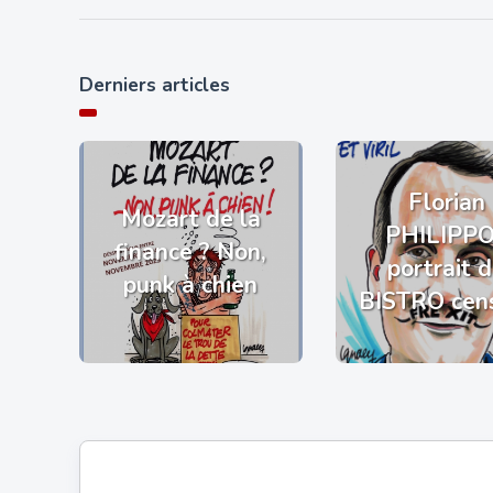
Derniers articles
Florian
Mozart de la
PHILIPP
finance ? Non,
portrait 
punk à chien
BISTRO cen