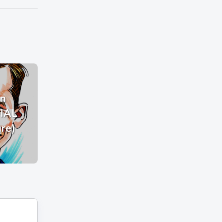
n
HAL
ure)