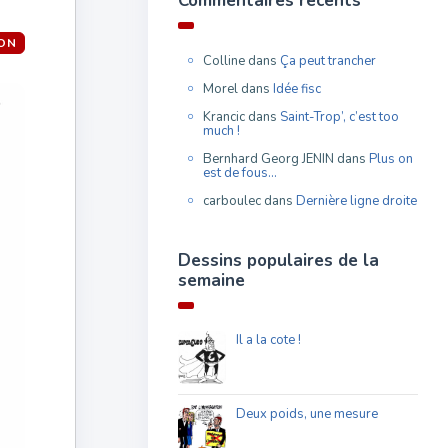
Commentaires récents
ON
Colline
dans
Ça peut trancher
Morel
dans
Idée fisc
Krancic
dans
Saint-Trop’, c’est too
much !
Bernhard Georg JENIN
dans
Plus on
est de fous…
carboulec
dans
Dernière ligne droite
Dessins populaires de la
semaine
Il a la cote !
Deux poids, une mesure