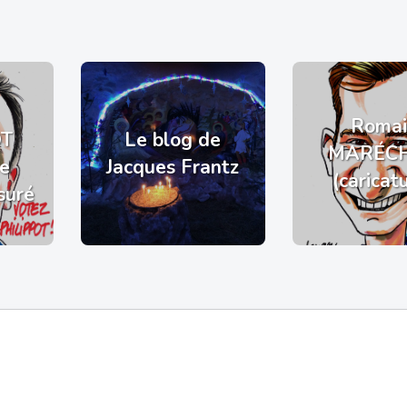
Romai
OT
Le blog de
MARÉC
de
Jacques Frantz
(caricat
suré