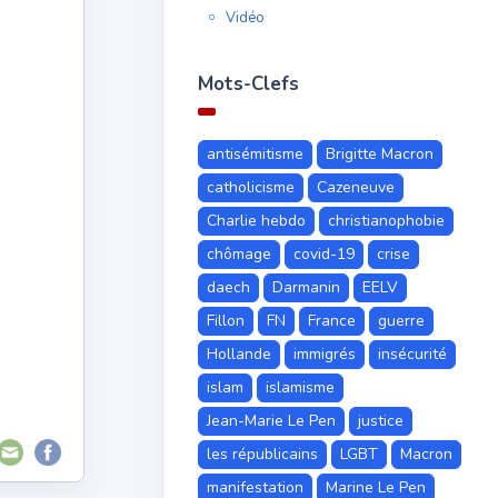
Vidéo
Mots-Clefs
antisémitisme
Brigitte Macron
catholicisme
Cazeneuve
Charlie hebdo
christianophobie
chômage
covid-19
crise
daech
Darmanin
EELV
Fillon
FN
France
guerre
Hollande
immigrés
insécurité
islam
islamisme
Jean-Marie Le Pen
justice
les républicains
LGBT
Macron
manifestation
Marine Le Pen