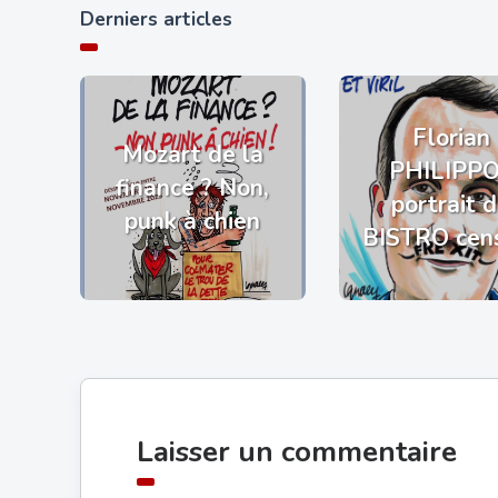
Derniers articles
Florian
Mozart de la
PHILIPP
finance ? Non,
portrait 
punk à chien
BISTRO cen
Laisser un commentaire