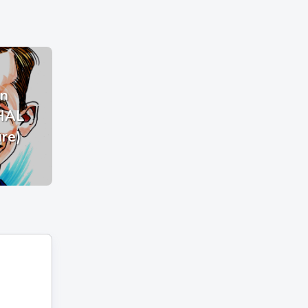
n
HAL
ure)