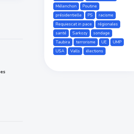
Mélenchon
Poutine
présidentielle
PS
racisme
Requiescat in pace
régionales
santé
Sarkozy
sondage
Taubira
terrorisme
UE
UMP
USA
Valls
élections
tes