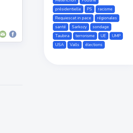
Mélenchon
Poutine
présidentielle
PS
racisme
Requiescat in pace
régionales
santé
Sarkozy
sondage
Taubira
terrorisme
UE
UMP
USA
Valls
élections