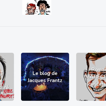
Romai
OT
Le blog de
MARÉC
de
Jacques Frantz
(caricat
suré