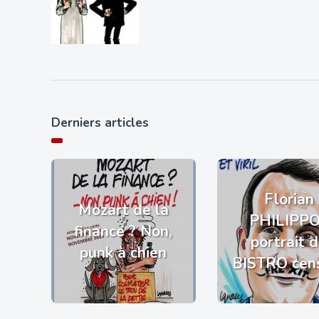
Derniers articles
Florian
Mozart de la
PHILIPP
finance ? Non,
portrait 
punk à chien
BISTRO cen