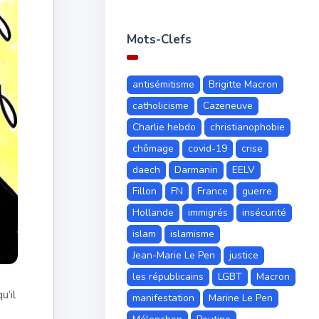
Mots-Clefs
antisémitisme
Brigitte Macron
catholicisme
Cazeneuve
Charlie hebdo
christianophobie
chômage
covid-19
crise
daech
Darmanin
EELV
Fillon
FN
France
guerre
Hollande
immigrés
insécurité
islam
islamisme
Jean-Marie Le Pen
justice
les républicains
LGBT
Macron
u’il
manifestation
Marine Le Pen