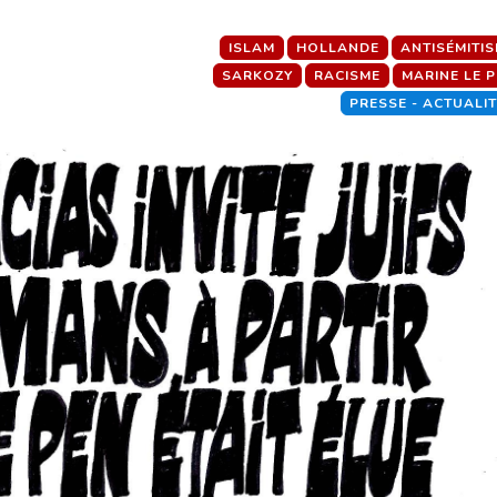
ISLAM
HOLLANDE
ANTISÉMITI
SARKOZY
RACISME
MARINE LE 
PRESSE - ACTUALI