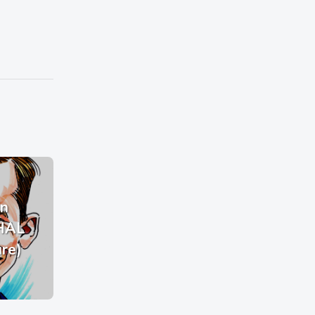
n
HAL
ure)