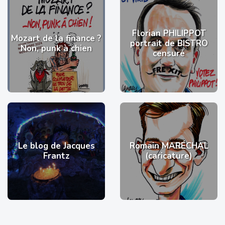
Florian PHILIPPOT
Mozart de la finance ?
portrait de BISTRO
Non, punk à chien
censuré
Le blog de Jacques
Romain MARÉCHAL
Frantz
(caricature)