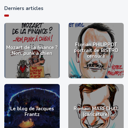
Derniers articles
Florian PHILIPPOT
Mozart de la finance ?
portrait de BISTRO
Non, punk à chien
censuré
Le blog de Jacques
Romain MARÉCHAL
Frantz
(caricature)