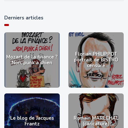
Derniers articles
Florian PHILIPPOT
Mozart de la finance ?
portrait de BISTRO
Non, punk à chien
censuré
Le blog de Jacques
Romain MARÉCHAL
Frantz
(caricature)