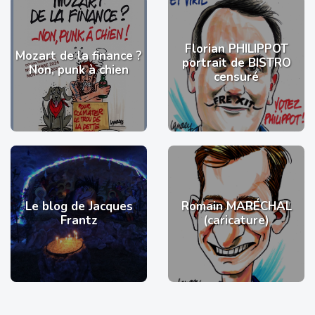
Florian PHILIPPOT
Mozart de la finance ?
portrait de BISTRO
Non, punk à chien
censuré
Le blog de Jacques
Romain MARÉCHAL
Frantz
(caricature)