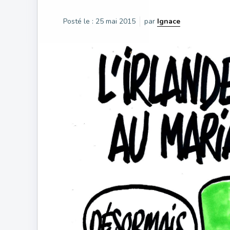
Posté le :
25 mai 2015
par
Ignace