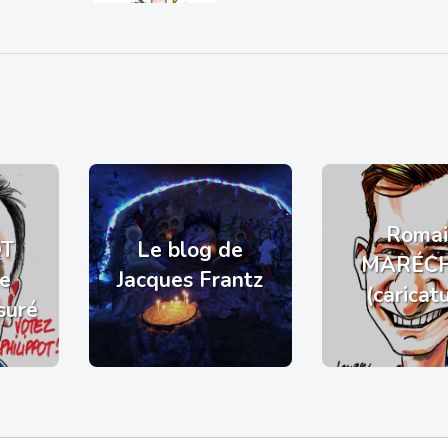
Romai
OT
Le blog de
MARÉC
de
Jacques Frantz
(caricat
suré