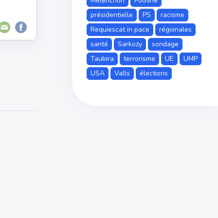
Mélenchon
Poutine
présidentielle
PS
racisme
Requiescat in pace
régionales
santé
Sarkozy
sondage
Taubira
terrorisme
UE
UMP
USA
Valls
élections