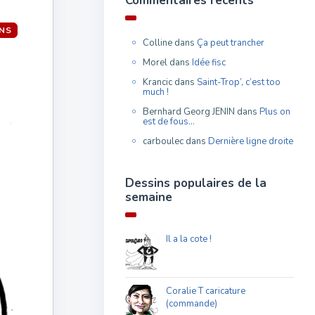
Commentaires récents
ONS
Colline
dans
Ça peut trancher
Morel
dans
Idée fisc
Krancic
dans
Saint-Trop’, c’est too
much !
Bernhard Georg JENIN
dans
Plus on
est de fous…
carboulec
dans
Dernière ligne droite
Dessins populaires de la
semaine
Il a la cote !
Coralie T caricature
(commande)