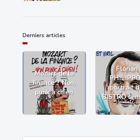
Derniers articles
Florian
Mozart de la
PHILIPP
finance ? Non,
portrait 
punk à chien
BISTRO cen