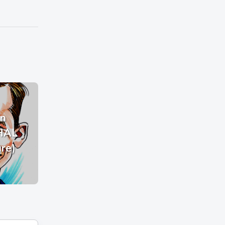
n
HAL
ure)