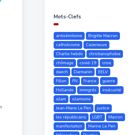
Mots-Clefs
antisémitisme
Brigitte Macron
catholicisme
Cazeneuve
Charlie hebdo
christianophobie
chômage
covid-19
crise
daech
Darmanin
EELV
Fillon
FN
France
guerre
Hollande
immigrés
insécurité
islam
islamisme
n
Jean-Marie Le Pen
justice
e
les républicains
LGBT
Macron
manifestation
Marine Le Pen