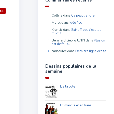
Commentaires récents
CE
Colline
dans
Ça peut trancher
Morel
dans
Idée fisc
Krancic
dans
Saint-Trop’, c’est too
much !
Bernhard Georg JENIN
dans
Plus on
est de fous…
carboulec
dans
Dernière ligne droite
Dessins populaires de la
semaine
Il a la cote !
En marche et en trans