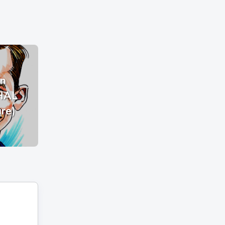
n
HAL
ure)