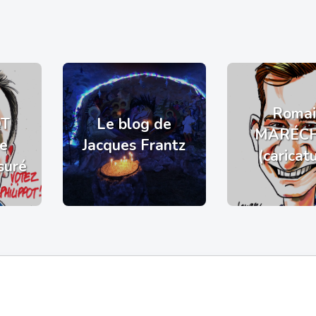
Romai
OT
Le blog de
MARÉC
de
Jacques Frantz
(caricat
suré