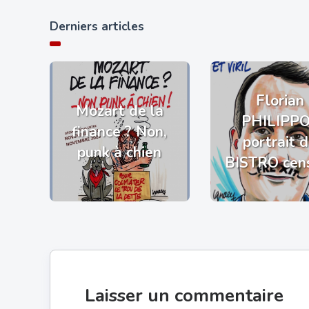
Derniers articles
Florian
Mozart de la
PHILIPP
finance ? Non,
portrait 
punk à chien
BISTRO cen
Laisser un commentaire