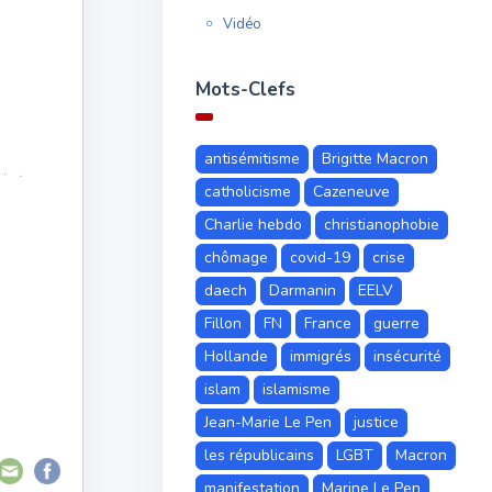
Vidéo
Mots-Clefs
antisémitisme
Brigitte Macron
catholicisme
Cazeneuve
Charlie hebdo
christianophobie
chômage
covid-19
crise
daech
Darmanin
EELV
Fillon
FN
France
guerre
Hollande
immigrés
insécurité
islam
islamisme
Jean-Marie Le Pen
justice
les républicains
LGBT
Macron
manifestation
Marine Le Pen