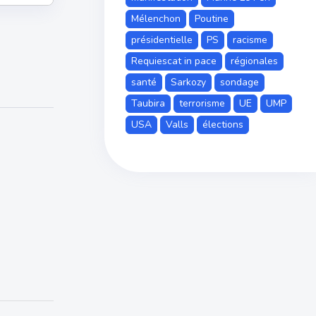
Mélenchon
Poutine
présidentielle
PS
racisme
Requiescat in pace
régionales
santé
Sarkozy
sondage
Taubira
terrorisme
UE
UMP
USA
Valls
élections