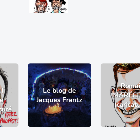
Romai
OT
Le blog de
MARÉC
de
Jacques Frantz
(caricat
suré