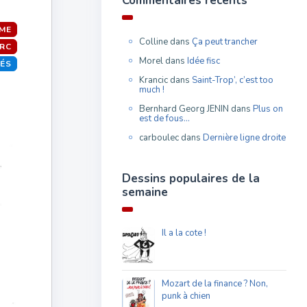
Commentaires récents
SME
Colline
dans
Ça peut trancher
ARC
Morel
dans
Idée fisc
TÉS
Krancic
dans
Saint-Trop’, c’est too
much !
Bernhard Georg JENIN
dans
Plus on
est de fous…
carboulec
dans
Dernière ligne droite
Dessins populaires de la
semaine
Il a la cote !
Mozart de la finance ? Non,
punk à chien