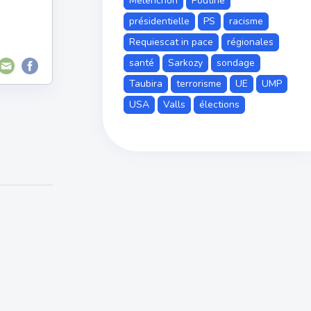
Mélenchon
Poutine
présidentielle
PS
racisme
Requiescat in pace
régionales
santé
Sarkozy
sondage
Taubira
terrorisme
UE
UMP
USA
Valls
élections