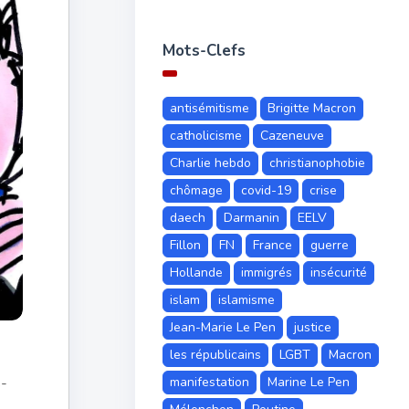
Mots-Clefs
antisémitisme
Brigitte Macron
catholicisme
Cazeneuve
Charlie hebdo
christianophobie
chômage
covid-19
crise
daech
Darmanin
EELV
Fillon
FN
France
guerre
Hollande
immigrés
insécurité
islam
islamisme
Jean-Marie Le Pen
justice
les républicains
LGBT
Macron
s-
manifestation
Marine Le Pen