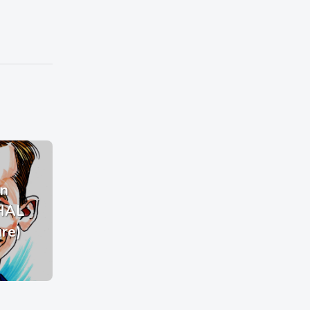
n
HAL
ure)