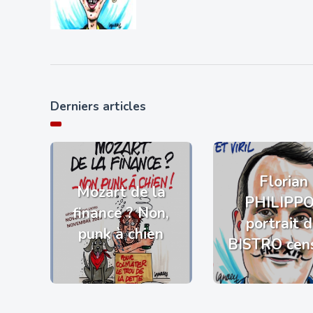
Derniers articles
Florian
Mozart de la
PHILIPP
finance ? Non,
portrait 
punk à chien
BISTRO cen