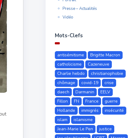
Presse – Actualités
Vidéo
Mots-Clefs
antisémitisme
Brigitte Macron
catholicisme
Cazeneuve
Charlie hebdo
christianophobie
chômage
covid-19
crise
daech
Darmanin
EELV
Fillon
FN
France
guerre
Hollande
immigrés
insécurité
out
islam
islamisme
Jean-Marie Le Pen
justice