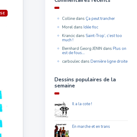
Commentaires récents
ISE
Colline
dans
Ça peut trancher
Morel
dans
Idée fisc
Krancic
dans
Saint-Trop’, c’est too
much !
Bernhard Georg JENIN
dans
Plus on
est de fous…
carboulec
dans
Dernière ligne droite
Dessins populaires de la
semaine
Il a la cote !
En marche et en trans