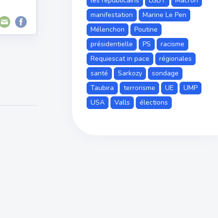
les républicains
LGBT
Macron
manifestation
Marine Le Pen
Mélenchon
Poutine
présidentielle
PS
racisme
Requiescat in pace
régionales
santé
Sarkozy
sondage
Taubira
terrorisme
UE
UMP
USA
Valls
élections