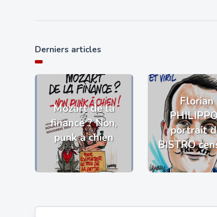
Derniers articles
Florian
Mozart de la
PHILIPP
finance ? Non,
portrait 
punk à chien
BISTRO cen