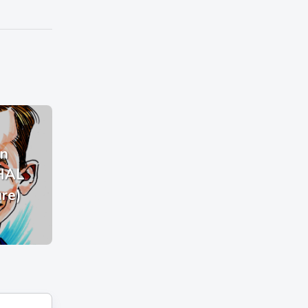
n
HAL
ure)