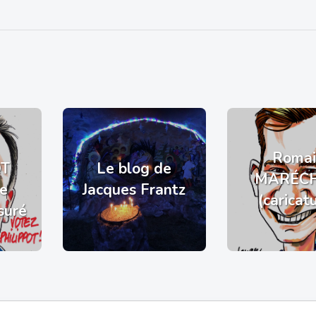
Romai
OT
Le blog de
MARÉC
de
Jacques Frantz
(caricat
suré