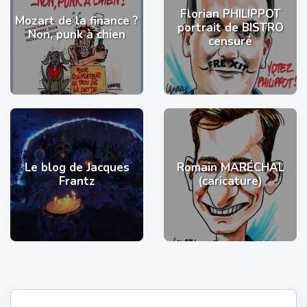
Florian PHILIPPOT
Mozart de la finance ?
portrait de BISTRO
Non, punk à chien
censuré
Le blog de Jacques
Romain MARÉCHAL
Frantz
(caricature)