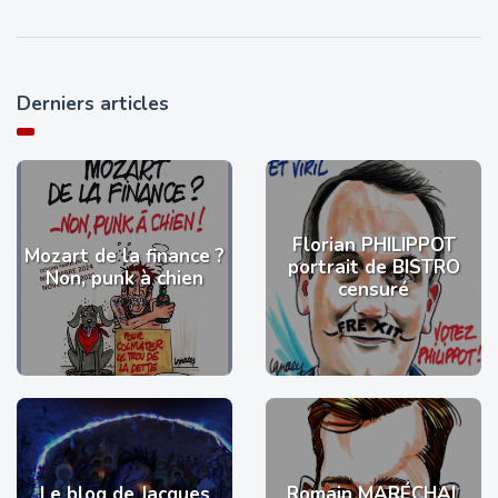
Derniers articles
Florian PHILIPPOT
Mozart de la finance ?
portrait de BISTRO
Non, punk à chien
censuré
Le blog de Jacques
Romain MARÉCHAL