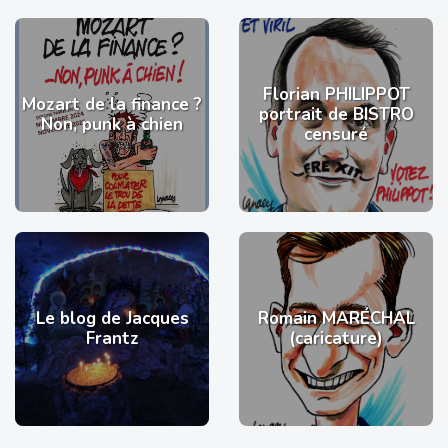
Florian PHILIPPOT
Mozart de la finance ?
portrait de BISTRO
Non, punk à chien
censuré
Le blog de Jacques
Romain MARÉCHAL
Frantz
(caricature)