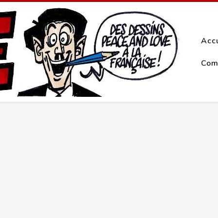
Acc
Com