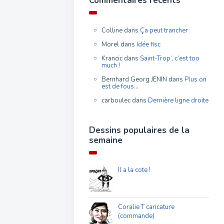
Commentaires récents
Colline
dans
Ça peut trancher
Morel
dans
Idée fisc
Krancic
dans
Saint-Trop’, c’est too
much !
Bernhard Georg JENIN
dans
Plus on
est de fous…
carboulec
dans
Dernière ligne droite
Dessins populaires de la
semaine
Il a la cote !
Coralie T caricature
(commande)