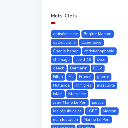
Mots-Clefs
antisémitisme
Brigitte Macron
catholicisme
Cazeneuve
Charlie hebdo
christianophobie
chômage
covid-19
crise
daech
Darmanin
EELV
Fillon
FN
France
guerre
Hollande
immigrés
insécurité
islam
islamisme
Jean-Marie Le Pen
justice
les républicains
LGBT
Macron
manifestation
Marine Le Pen