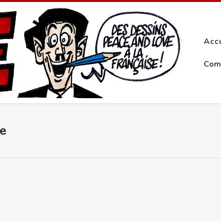
Acc
Com
me